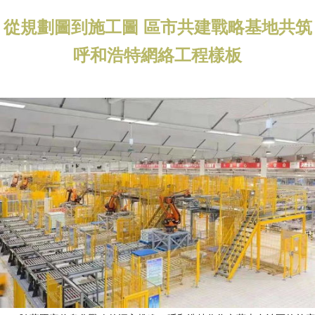
從規劃圖到施工圖 區市共建戰略基地共筑
呼和浩特網絡工程樣板