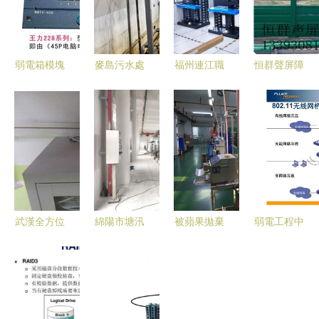
弱電箱模塊
麥島污水處
福州連江職
恒群聲屏障
網絡工程采
理廠品質提
業中專學校
專業供應商
購的首選廠
升工程假期
物聯網實訓
與網絡工程
家與價格策
攻堅，地下
室與網絡安
降噪方案專
略
工程完成近
防系統安裝
家
七成，網絡
與維護實訓
工程同步推
室順利竣工
進
武漢全方位
綿陽市塘汛
被蘋果拋棄
弱電工程中
監控與網絡
生活污水處
后，國產果
的網絡基石
解決方案
理廠提標改
鏈供應商借
VLAN基礎
從店鋪安防
造工程順利
華為實現戲
知識詳解與
到企業信息
通過竣工驗
劇性翻身
應用