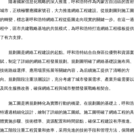
隨著國家信息化戰略的深入推進，呼和浩特作為內蒙古自治區的首府
城市，正積極響應國家號召，大力推進網絡工程建設。從規劃圖到施工圖
的轉變，標志著呼和浩特網絡工程從藍圖走向現實的關鍵一步。在這一過
程中，區市共建戰略基地的共筑模式，為呼和浩特打造網絡工程樣板提供
了有力支撐。
規劃圖是網絡工程建設的起點。呼和浩特結合自身區位優勢和資源稟
賦，制定了詳細的網絡工程發展規劃。規劃圖明確了網絡基礎設施布局、
技術路線選擇、應用場景拓展等關鍵內容，為后續施工提供了清晰的方
向。規劃階段注重頂層設計，充分考慮了城市發展需求、產業升級需要以
及民生服務改善，確保網絡工程與城市整體發展戰略相契合。
施工圖是將規劃轉化為實際行動的橋梁。在規劃圖的基礎上，呼和浩
特通過精細化設計，繪制了詳細的施工圖紙。施工圖明確了網絡工程的具
體實施步驟、技術標準、資源配置和時間節點，確保工程建設有序推進。
施工階段注重工程質量和效率，采用先進的技術手段和管理方法，保障網