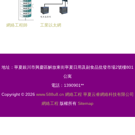
化建設
收
網絡工程師
工業以太網
筆記 網絡
交換機在電
管理技術與
力監控系統
工程實踐核
中的網絡布
心
設與應用
地址：寧夏銀川市興慶區解放東街寧夏日用及副食品批發市場2號樓801
公寓
電話：1390901**
Copyright © 2026
www.588u8.cn
網絡工程
寧夏云睿網絡科技有限公司
網絡工程
版權所有
Sitemap